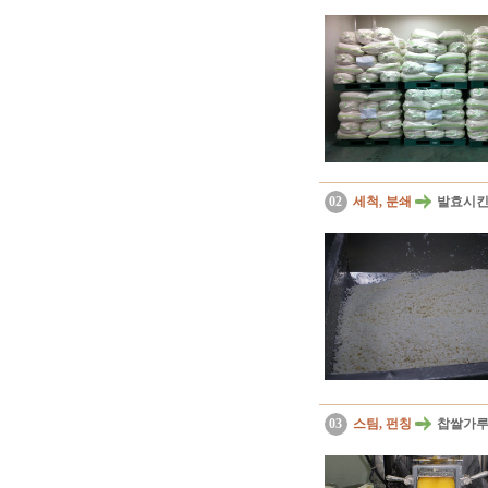
02
세척, 분쇄
발효시킨 
03
스팀, 펀칭
찹쌀가루