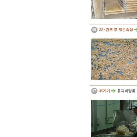
06
2차 건조 후 저온숙성
07
튀기기
유과바탕을 