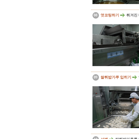
08
엿코팅하기
튀겨진 
09
쌀튀밥가루 입히기