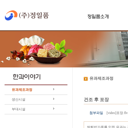
유과제조과정
유과제조과정
건조 후 포장
생산시설
부대시설
첨부파일
[video]포장.flv
쌀튀밥가루를 입힌 유과는 