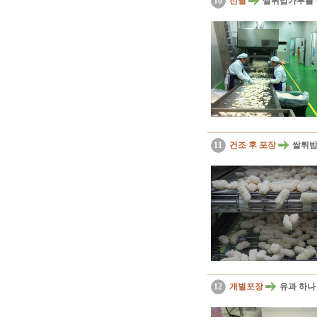
10
선별
쌀튀밥가루를 
11
건조 후 포장
쌀튀밥
12
개별포장
유과 하나