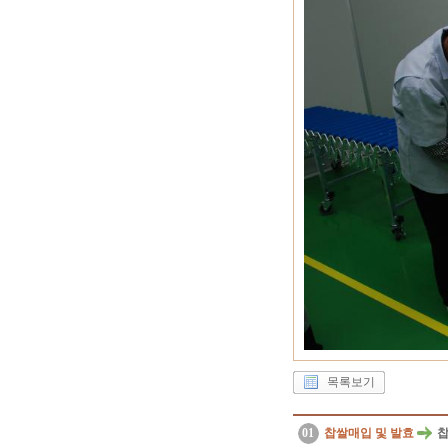
목록보기
01
찹쌀매입 및 발효
찹