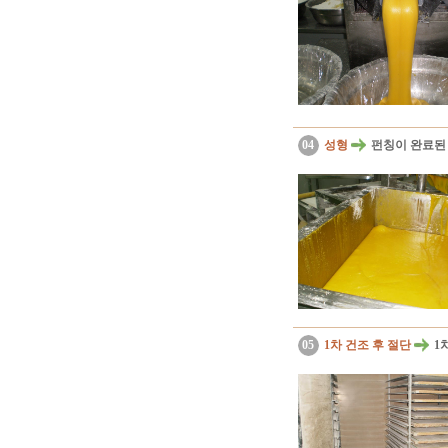
04
성형
펀칭이 완료된 
05
1차 건조 후 절단
1