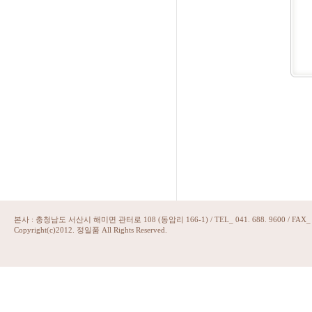
본사 : 충청남도 서산시 해미면 관터로 108 (동암리 166-1) / TEL_ 041. 688. 9600 / FAX_ 07
Copyright(c)2012. 정일품 All Rights Reserved.