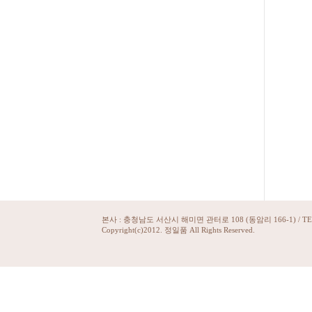
본사 : 충청남도 서산시 해미면 관터로 108 (동암리 166-1) / TEL_ 041
Copyright(c)2012. 정일품 All Rights Reserved.