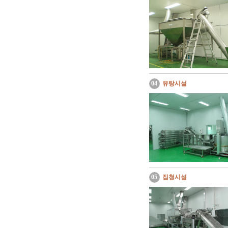
04
유탕시설
05
집청시설