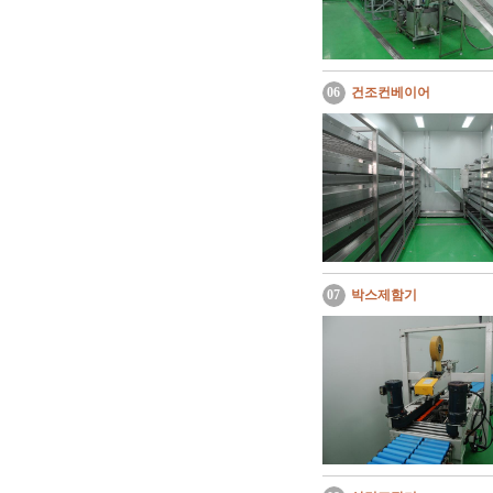
06
건조컨베이어
07
박스제함기