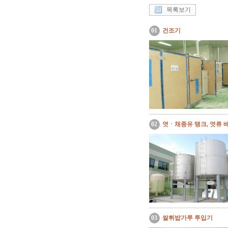
목록보기
01
건조기
02
엿ㆍ채종유 탱크, 엿류 
03
쌀튀밥가루 투입기