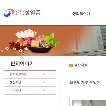
생산시설
유과제조과정
쌀튀밥가루 투입기
생산시설
부대시설