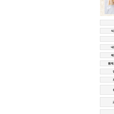
식
내
제
원재